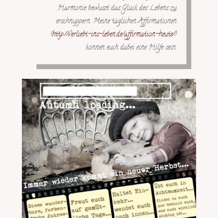
Harmonie bewusst das Glück des Lebens zu
erschnuppern. Meine täglichen Affirmationen
(
http://
verliebt-ins-leben.de/
affirmation-heute/
)
können euch dabei eine Hilfe sein.