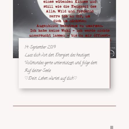
14. September 2019
Lass dich von den Energien des heutigen
Vollmondes gerne unterstützen und folge dem
Ruf deiner Seele
♡Dein Leben wartet auf dich♡